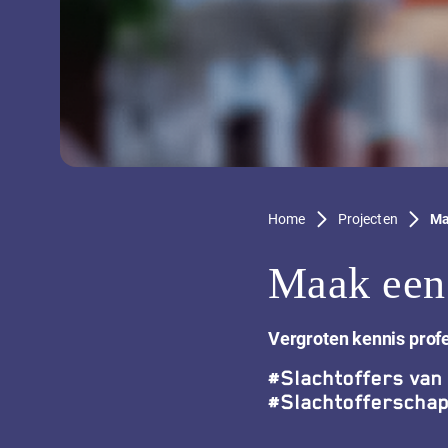
Home
Projecten
Ma
Maak een 
Vergroten kennis prof
#
Slachtoffers van 
#
Slachtofferscha