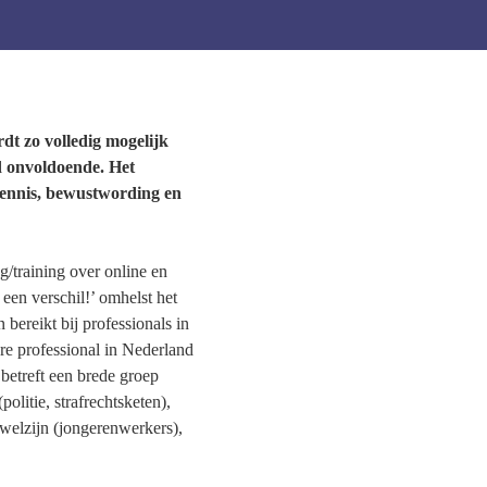
t zo volledig mogelijk
d onvoldoende. Het
 kennis, bewustwording en
g/training over online en
een verschil!’ omhelst het
ereikt bij professionals in
re professional in Nederland
 betreft een brede groep
litie, strafrechtsketen),
welzijn (jongerenwerkers),