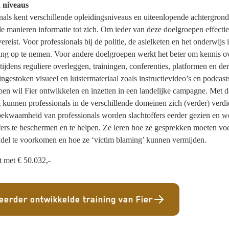
 niveaus
als kent verschillende opleidingsniveaus en uiteenlopende achtergro
de manieren informatie tot zich. Om ieder van deze doelgroepen effectief
reist. Voor professionals bij de politie, de asielketen en het onderwijs 
ng op te nemen. Voor andere doelgroepen werkt het beter om kennis ove
 tijdens reguliere overleggen, trainingen, conferenties, platformen en derg
ingestoken visueel en luistermateriaal zoals instructievideo’s en podcast
epen wil Fier ontwikkelen en inzetten in een landelijke campagne. Met d
g kunnen professionals in de verschillende domeinen zich (verder) verd
­bekwaamheid van professionals worden slachtoffers eerder gezien en we
ers te beschermen en te helpen. Ze leren hoe ze gesprekken moeten voe
l te voorkomen en hoe ze ‘victim blaming’ kunnen vermijden.
t met € 50.032,-
eerder ontwikkelde training van Fier