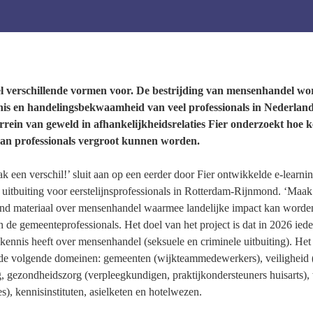
 verschillende vormen voor. De bestrijding van mensenhandel word
nis en handelingsbekwaamheid van veel professionals in Nederlan
rrein van geweld in afhankelijk­heids­relaties Fier onderzoekt hoe
n professionals vergroot kunnen worden.
k een verschil!’ sluit aan op een eerder door Fier ontwikkelde e-learnin
e uitbuiting voor eerstelijnsprofessionals in Rotterdam-Rijnmond. ‘Maak 
d materiaal over mensenhandel waarmee landelijke impact kan worden b
de gemeenteprofessionals. Het doel van het project is dat in 2026 iede
kennis heeft over mensenhandel (seksuele en criminele uitbuiting). Het
 de volgende domeinen: gemeenten (wijkteammedewerkers), veiligheid (po
 gezondheidszorg (verpleegkundigen, praktijkondersteuners huisarts), 
s), kennisinstituten, asielketen en hotelwezen.