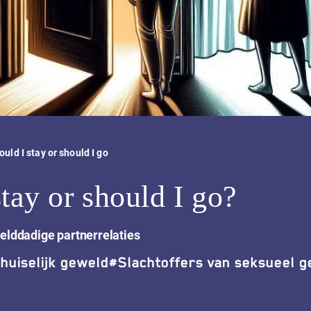
ould I stay or should I go
tay or should I go?
elddadige partnerrelaties
huiselijk geweld
#
Slachtoffers van seksueel 