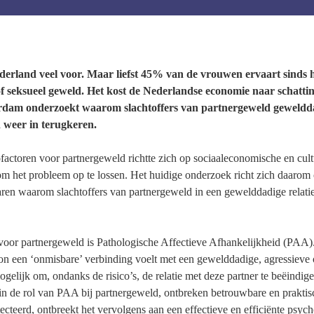
erland veel voor. Maar liefst 45% van de vrouwen ervaart sinds 
of seksueel geweld. Het kost de Nederlandse economie naar schatting
rdam onderzoekt waarom slachtoffers van partnergeweld gewelddadi
d weer in terugkeren.
factoren voor partnergeweld richtte zich op sociaaleconomische en cultu
m het probleem op te lossen. Het huidige onderzoek richt zich daarom
ren waarom slachtoffers van partnergeweld in een gewelddadige relatie
 voor partnergeweld is Pathologische Affectieve Afhankelijkheid (PAA).
n een ‘onmisbare’ verbinding voelt met een gewelddadige, agressieve o
gelijk om, ondanks de risico’s, de relatie met deze partner te beëindi
 in de rol van PAA bij partnergeweld, ontbreken betrouwbare en prakti
ecteerd, ontbreekt het vervolgens aan een effectieve en efficiënte psycho